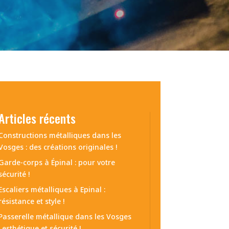
Articles récents
Constructions métalliques dans les
Vosges : des créations originales !
Garde-corps à Épinal : pour votre
sécurité !
Escaliers métalliques à Epinal :
résistance et style !
Passerelle métallique dans les Vosges
: esthétique et sécurité !