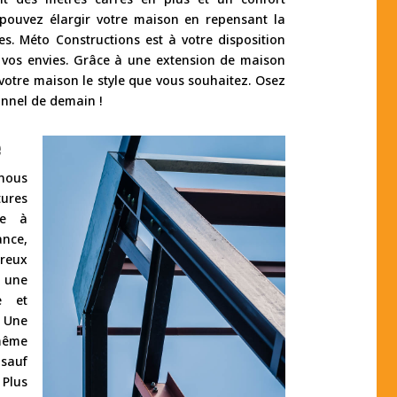
pouvez élargir votre maison en repensant la
mes. Méto Constructions est à votre disposition
 vos envies. Grâce à une extension de maison
votre maison le style que vous souhaitez. Osez
onnel de demain !
e
 nous
tures
ce à
ance,
eux
 une
e et
 Une
 même
 sauf
 Plus