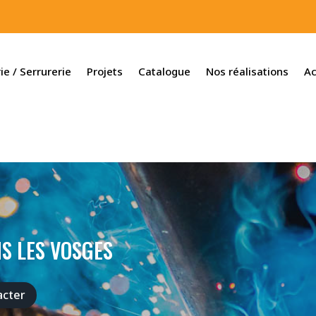
ie / Serrurerie
Projets
Catalogue
Nos réalisations
Ac
S LES VOSGES
acter