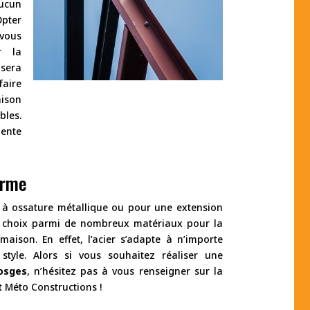
ucun
Opter
vous
r la
sera
aire
aison
les.
pente
arme
à ossature métallique ou pour une extension
e choix parmi de nombreux matériaux pour la
maison. En effet, l’acier s’adapte à n’importe
 style. Alors si vous souhaitez réaliser une
osges
, n’hésitez pas à vous renseigner sur la
 Méto Constructions !