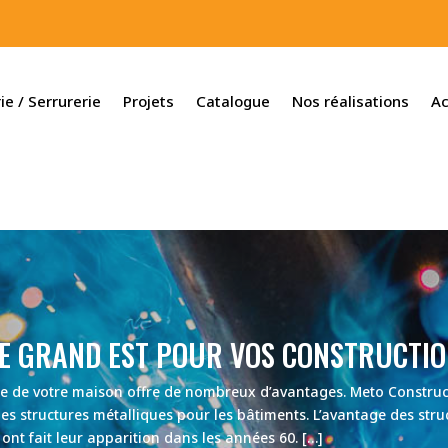
ie / Serrurerie
Projets
Catalogue
Nos réalisations
Ac
E GRAND EST POUR VOS CONSTRUCTI
nte de votre maison offre de nombreux d’avantages. Meto Construct
les structures métalliques pour les bâtiments. L’avantage des stru
ont fait leur apparition dans les années 60. […]