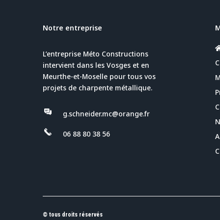
Notre entreprise
L’entreprise Méto Constructions
C
intervient dans les Vosges et en
Meurthe-et-Moselle pour tous vos
M
projets de charpente métallique.
P
C
g.schneider.mc@orange.fr
N
06 88 80 38 56
A
C
© tous droits réservés