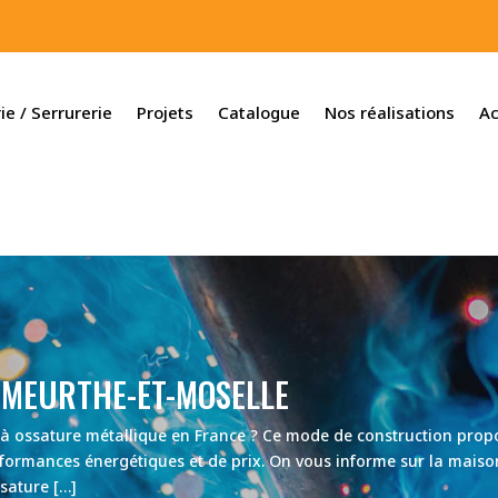
ie / Serrurerie
Projets
Catalogue
Nos réalisations
Ac
 MEURTHE-ET-MOSELLE
 à ossature métallique en France ? Ce mode de construction propo
rformances énergétiques et de prix. On vous informe sur la maiso
sature […]