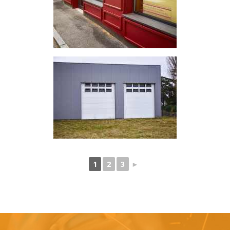
1
2
3
►